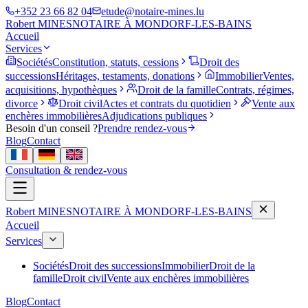
+352 23 66 82 04
etude@notaire-mines.lu
Robert MINES
NOTAIRE À MONDORF-LES-BAINS
Accueil
Services
Sociétés
Constitution, statuts, cessions
Droit des
successions
Héritages, testaments, donations
Immobilier
Ventes,
acquisitions, hypothèques
Droit de la famille
Contrats, régimes,
divorce
Droit civil
Actes et contrats du quotidien
Vente aux
enchères immobilières
Adjudications publiques
Besoin d'un conseil ?
Prendre rendez-vous
Blog
Contact
Consultation & rendez-vous
Robert MINES
NOTAIRE À MONDORF-LES-BAINS
Accueil
Services
Sociétés
Droit des successions
Immobilier
Droit de la
famille
Droit civil
Vente aux enchères immobilières
Blog
Contact