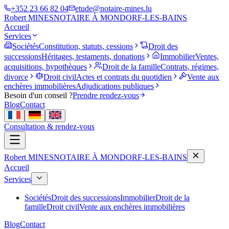
+352 23 66 82 04
etude@notaire-mines.lu
Robert MINES
NOTAIRE À MONDORF-LES-BAINS
Accueil
Services
Sociétés
Constitution, statuts, cessions
Droit des
successions
Héritages, testaments, donations
Immobilier
Ventes,
acquisitions, hypothèques
Droit de la famille
Contrats, régimes,
divorce
Droit civil
Actes et contrats du quotidien
Vente aux
enchères immobilières
Adjudications publiques
Besoin d'un conseil ?
Prendre rendez-vous
Blog
Contact
Consultation & rendez-vous
Robert MINES
NOTAIRE À MONDORF-LES-BAINS
Accueil
Services
Sociétés
Droit des successions
Immobilier
Droit de la
famille
Droit civil
Vente aux enchères immobilières
Blog
Contact